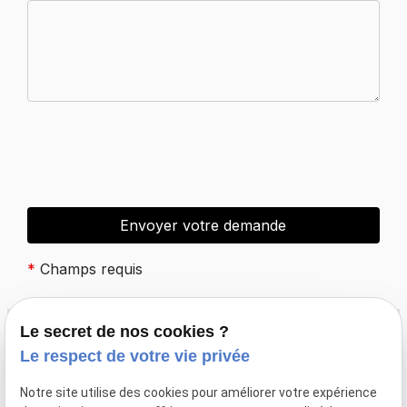
*
Champs requis
Le secret de nos cookies ?
Le respect de votre vie privée
place
12 Route de Soulangy
14420 VILLERS
Notre site utilise des cookies pour améliorer votre expérience
CANIVET